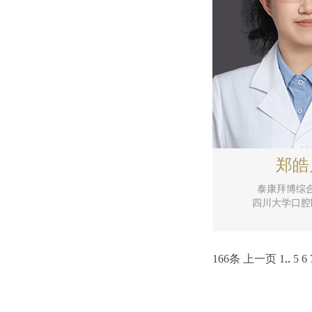
郑皓
泰康拜博综
四川大学口腔
166条
上一页
1
..
5
6