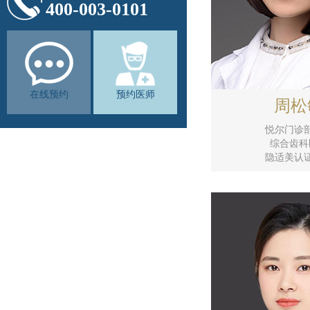
400-003-0101
在线预约
预约医师
周松
悦尔门诊
综合齿科
隐适美认