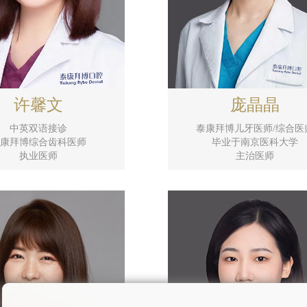
许馨文
庞晶晶
中英双语接诊
泰康拜博儿牙医师/综合医
康拜博综合齿科医师
毕业于南京医科大学
执业医师
主治医师