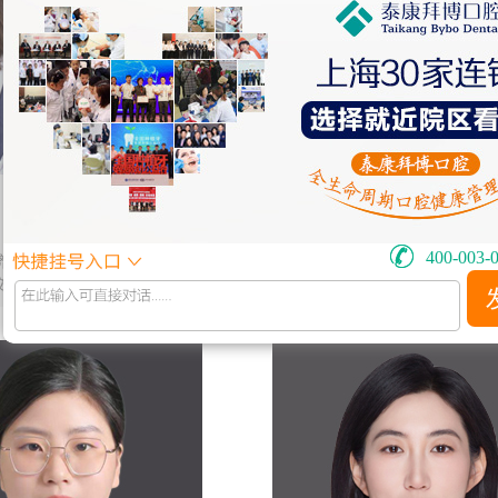
李文佳
张咏
中英双语接诊
主治医师
400-003-
济大学口腔医学院学士
泰康拜博儿牙医师
交通大学口腔医学院硕士
隐适美认证医师