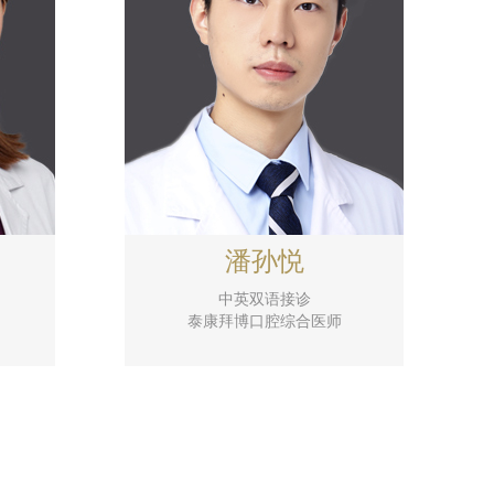
潘孙悦
中英双语接诊
泰康拜博口腔综合医师