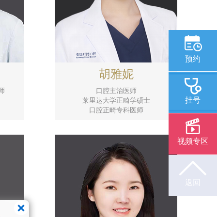
预约
胡雅妮
师
口腔主治医师
挂号
莱里达大学正畸学硕士
口腔正畸专科医师
视频专区
返回