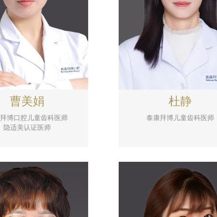
曹美娟
杜静
拜博口腔儿童齿科医师
泰康拜博儿童齿科医师
隐适美认证医师