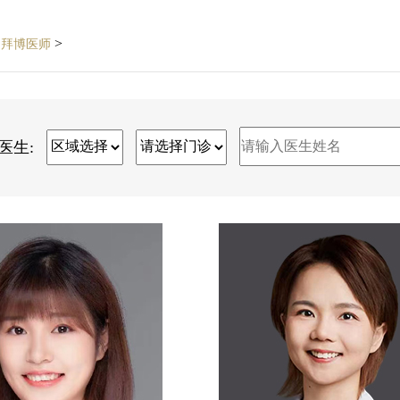
>
>
拜博医师
医生: