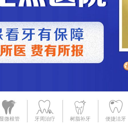
显微根管
牙周治疗
树脂补牙
便捷洁牙