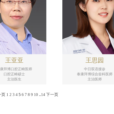
王亚亚
王思园
康拜博口腔正畸医师
中日双语接诊
口腔正畸硕士
泰康拜博综合齿科医师
主治医生
主治医师
一页
1
2
3
4
5
6
7
8
9
10
..
14
下一页