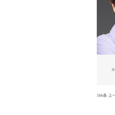
泰
166条
上