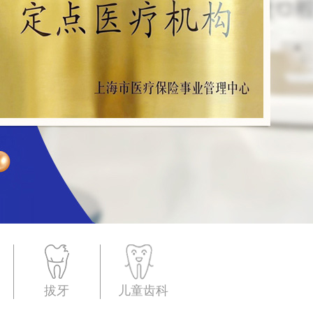
拔牙
儿童齿科